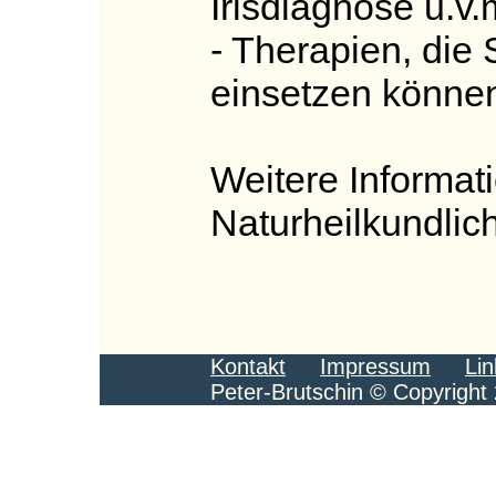
Irisdiagnose u.v.
- Therapien, die S
einsetzen könne
Weitere Informat
Naturheilkundlic
Kontakt
Impressum
Lin
Peter-Brutschin © Copyright